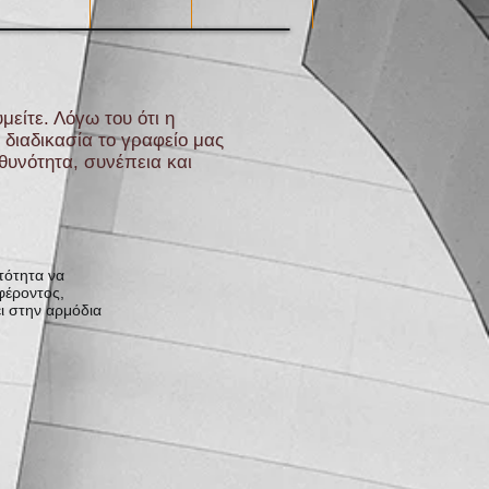
μείτε. Λόγω του ότι η
 διαδικασία το γραφείο μας
θυνότητα, συνέπεια και
ατότητα να
φέροντος,
ει στην αρμόδια