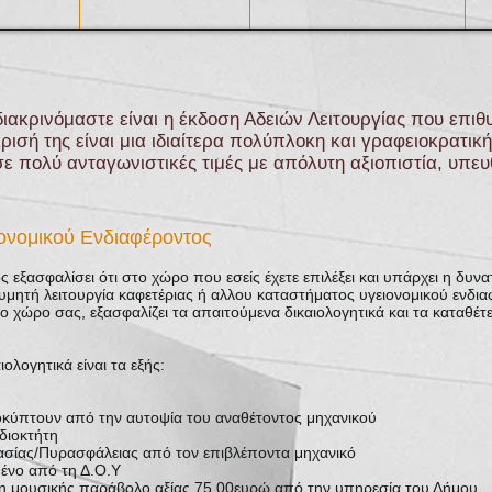
ιακρινόμαστε είναι η έκδοση Αδειών Λειτουργίας που επιθυ
ρισή της είναι μια ιδιαίτερα πολύπλοκη και γραφειοκρατική
ε πολύ ανταγωνιστικές τιμές με απόλυτη αξιοπιστία, υπευ
ονομικού Ενδιαφέροντος
ς εξασφαλίσει ότι στο χώρο που εσείς έχετε επιλέξει και υπάρχει η δυν
υμητή λειτουργία καφετέριας ή αλλου καταστήματος υγειονομικού ενδια
το χώρο σας, εξασφαλίζει τα απαιτούμενα δικαιολογητικά και τα καταθέτ
ολογητικά είναι τα εξής:
οκύπτουν από την αυτοψία του αναθέτοντος μηχανικού
διοκτήτη
σίας/Πυρασφάλειας από τον επιβλέποντα μηχανικό
ένο από τη Δ.Ο.Υ
η μουσικής παράβολο αξίας 75,00ευρώ από την υπηρεσία του Δήμου