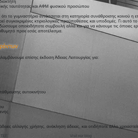
διοκτήτη
ικής ταυτότητας και ΑΦΜ φυσικού προσώπου
 ότι το γυμναστήριο εντάσσεται στη κατηγορία συνάθροισης κοινού η ε
εί συγκεκριμένες κτιριολογικές προϋποθέσεις και υποδομές. Γι αυτό το
 δώσουμε οποιαδήποτε συμβουλή αλλά και για να κάνουμε τις όποιες ερ
επιθυμητό προε εσάς αποτέλεσμα.
ερόντων
λαμβάνουμε επίσης έκδοση Άδειας Λειτουργίας για:
τάθμευσης αυτοκινήτου
ου
ενής
δειες αλλαγής χρήσης, ανάκληση άδειας, και οτιδήποτε άλλο χρειαστείτ
ΤΕΕ
Visit our blog