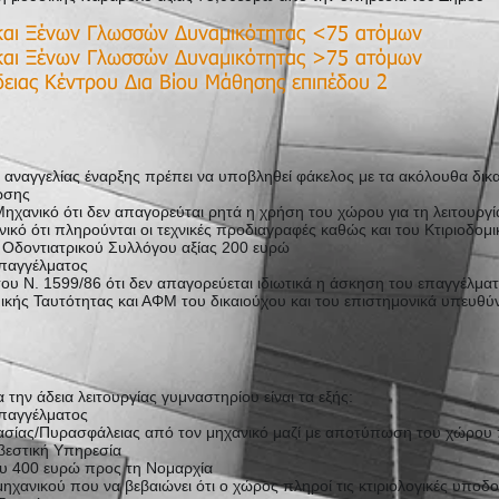
και Ξένων Γλωσσών Δυναμικότητας <75 ατόμων​
και Ξένων Γλωσσών Δυναμικότητας >75 ατόμων
ειας Κέντρου Δια Βίου Μάθησης επιπέδου 2
 αναγγελίας έναρξης πρέπει να υποβληθεί φάκελος με τα ακόλουθα δικα
ωσης
ηχανικό ότι δεν απαγορεύται ρητά η χρήση του χώρου για τη λειτουργί
ικό ότι πληρούνται οι τεχνικές προδιαγραφές καθώς και του Κτιριοδομ
ή Οδοντιατρικού Συλλόγου αξίας 200 ευρώ
επαγγέλματος
υ Ν. 1599/86 ότι δεν απαγορεύεται ιδιωτικά η άσκηση του επαγγέλμα
κής Ταυτότητας και ΑΦΜ του δικαιούχου και του επιστημονικά υπευθύ
α την άδεια λειτουργίας γυμναστηρίου είναι τα εξής:
επαγγέλματος
ίας/Πυρασφάλειας από τον μηχανικό μαζί με αποτύπωση του χώρου π
βεστική Υπηρεσία
υ 400 ευρώ προς τη Νομαρχία
χανικού που να βεβαιώνει ότι ο χώρος πληροί τις κτιριολογικές υποδ