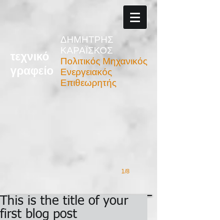
ΔΗΜΗΤΡΗΣ
ΚΑΡΑΪΣΚΟΣ
τεχνικό
Πολιτικός Μηχανικός
γραφείο
Ενεργειακός
Βεβαίωση μη Αυθαιρεσιών
Επιθεωρητής
1/8
This is the title of your
first blog post