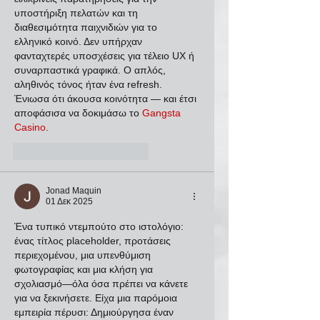
υποστήριξη πελατών και τη 
διαθεσιμότητα παιχνιδιών για το 
ελληνικό κοινό. Δεν υπήρχαν 
φανταχτερές υποσχέσεις για τέλειο UX ή 
συναρπαστικά γραφικά. Ο απλός, 
αληθινός τόνος ήταν ένα refresh. 
Ένιωσα ότι άκουσα κοινότητα — και έτσι 
αποφάσισα να δοκιμάσω το 
Gangsta 
Casino
.
Μου αρέσει
Απάντηση
Jonad Maquin
01 Δεκ 2025
Ένα τυπικό ντεμπούτο στο ιστολόγιο: 
ένας τίτλος placeholder, προτάσεις 
περιεχομένου, μια υπενθύμιση 
φωτογραφίας και μια κλήση για 
σχολιασμό—όλα όσα πρέπει να κάνετε 
για να ξεκινήσετε. Είχα μια παρόμοια 
εμπειρία πέρυσι: Δημιούργησα έναν 