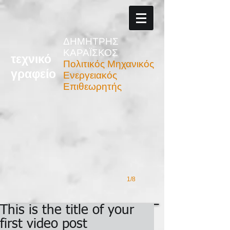
ΔΗΜΗΤΡΗΣ
ΚΑΡΑΪΣΚΟΣ
τεχνικό
Πολιτικός Μηχανικός
γραφείο
Ενεργειακός
Βεβαίωση μη Αυθαιρεσιών
Επιθεωρητής
1/8
This is the title of your
first video post