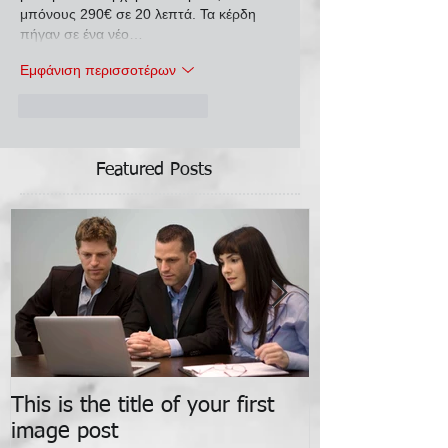
μπόνους 290€ σε 20 λεπτά. Τα κέρδη 
πήγαν σε ένα νέο…
Εμφάνιση περισσοτέρων
Μου αρέσει
Απάντηση
Featured Posts
This is the title of your first
This is the titl
image post
video post